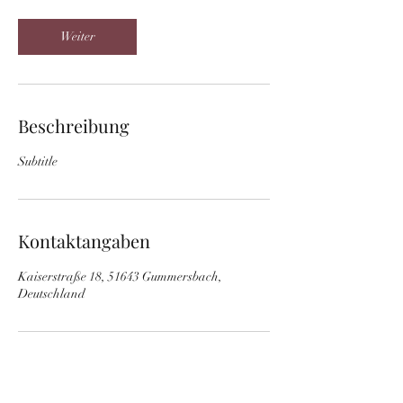
t
d
Weiter
Beschreibung
Subtitle
Kontaktangaben
Kaiserstraße 18, 51643 Gummersbach,
Deutschland