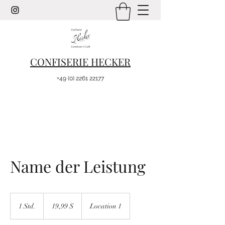
CONFISERIE HECKER
+49 (0) 2261 22177
Name der Leistung
19,99
US-
1 Std.
1
19,99 $
Location 1
Dollar
S