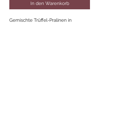
In den Warenkorb
Gemischte Trüffel-Pralinen in 
quadratischer Verpackung, 16 Stück.
Zutaten
Vollmilch Kuvertüre (Zucker, 
Kakaobutter, Vollmilchpulver, 
Kakaomasse, Emulgator: Sojalecithin, 
Vanilleextrakt), Zucker, Schlagsahne, 
Kakaobutter, Zartbitter Kuvertüre 
Kaiserstrasse 18
(Kakaomasse, Zucker, Kakaobutter, 
51643 Gummersbach
Vanille), Sahne, Vollmilchpulver, 
Butter, schwarze Johannisbeere, 
Fruchtpulver, Glukosesiruppulver, 
Neutralalkohol, Punsch 9%, 