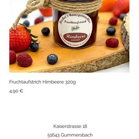
Schnellansicht
Fruchtaufstrich Himbeere 320g
Preis
4,90 €
Kaiserstrasse 18
51643 Gummersbach